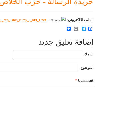
جريدة الرسالة - حزب الخلاص ال
الملف الالكتروني:
_-_hzb_lkhls_lslmy_-_ldd_1.pdf
Share
Print
Twitter
Facebook
إضافة تعليق جديد
‏اسمك ‏
‏الموضوع ‏
*