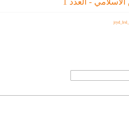
اسلامي - العدد 1
jryd_lrsl