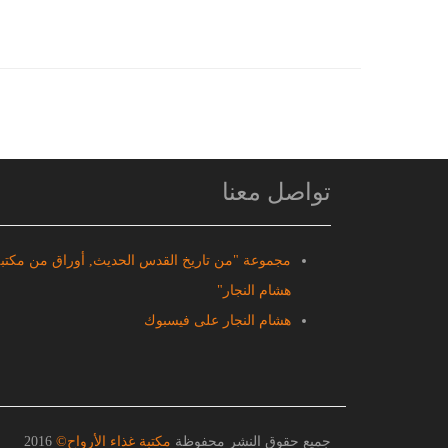
تواصل معنا
مجموعة "من تاريخ القدس الحديث, أوراق من مكتب
هشام النجار"
هشام النجار على فيسبوك
جميع حقوق النشر محفوظة
مكتبة غذاء الأرواح©
2016