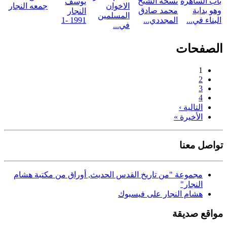
باب الساهره
نسخه الشيخ
يوسف
الاخوان
جمعه النجار
وهو بداية
محمد صادق
النجار
المسلمين
البناء في...
المجددي...
1991 -1
في...
الصفحات
1
2
3
4
التالية ›
الأخيرة »
تواصل معنا
مجموعة "من تاريخ القدس الحديث, أوراق من مكتبة هشام
النجار"
هشام النجار على فيسبوك
مواقع صديقة