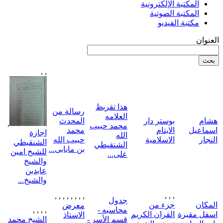
المكتبة الإلكترونية
المكتبة الصوتية
مكتبة الفيديو
العنوان
,
,
هذا تقريظ
رسالة من
العلامه
هشام
بوستر دار
المحدث
,
محمد حبيب
اسماعيل
الايتام
محمد
اجازة
الله
النجار
الاسلامية
حبيب الله
الشنقيطي
الشنقيطي
بن مايابى...
للشيخ امين
على...
والشيخ
عابدين
والشيخ...
,
,
,
,
,
,
,
,
,
,
,
جدول
المكان
جزء من
معرض
محاسبه -
,
,
,
,
اسفل مقبرة
القران الكريم
الاستاذ
قسم الأسر -
الشيخ محمد