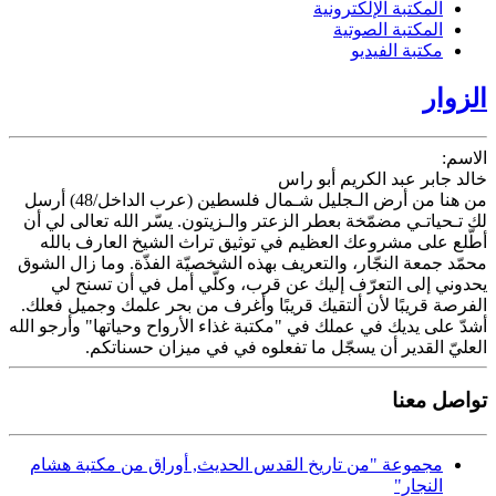
المكتبة الإلكترونية
المكتبة الصوتية
مكتبة الفيديو
الزوار
الاسم:
خالد جابر عبد الكريم أبو راس
من هنا من أرض الـجليل شـمال فلسطين (عرب الداخل/48) أرسل
لك تـحياتـي مضمّخة بعطر الزعتر والـزيتون. يسّر الله تعالى لي أن
أطّلع على مشروعك العظيم في توثيق تراث الشيخ العارف بالله
محمّد جمعة النجّار، والتعريف بهذه الشخصيّة الفذّة. وما زال الشوق
يحدوني إلى التعرّف إليك عن قرب، وكلّي أمل في أن تسنح لي
الفرصة قريبًا لأن ألتقيك قريبًا وأغرف من بحر علمك وجميل فعلك.
أشدّ على يديك في عملك في "مكتبة غذاء الأرواح وحياتها" وأرجو الله
العليّ القدير أن يسجّل ما تفعلوه في في ميزان حسناتكم.
تواصل معنا
مجموعة "من تاريخ القدس الحديث, أوراق من مكتبة هشام
النجار"