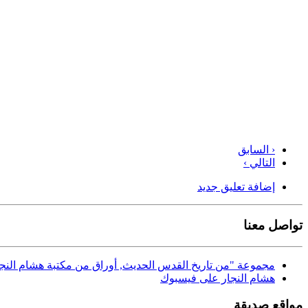
‹ السابق
التالي ›
إضافة تعليق جديد
تواصل معنا
مجموعة "من تاريخ القدس الحديث, أوراق من مكتبة هشام النجا
هشام النجار على فيسبوك
مواقع صديقة