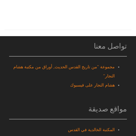
تواصل معنا
مجموعة "من تاريخ القدس الحديث, أوراق من مكتبة هشام
النجار"
هشام النجار على فيسبوك
مواقع صديقة
المكتبة الخالدية في القدس