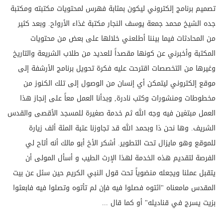
تصميم برنامج إلكتروني ليكون بمثابة فهرس لمحتويات مكتبته ومكتبة
جده الشيخ محمد جمعة يوسف النجار مكتبة غذاء الأرواح. وبعد كثير
من المحادثات فيما بيننا أطلعني خلالها على بعض من محتويات
المكتبة وأخبرني عن كونها مقصداً للعديد من طلاب الشريعة والتاريخ
وغيرها من التخصصات اقترحت عليه فكرة تحويل برنامج الأرشفة إلى
موقع إلكتروني ليتمكن أي إنسان من الوصول إلى تلك الكنوز من
مخطوطات ومنشورات وكتب نادرة, وبدأنا العمل معاً على إنجاز هذا
العمل مبتغين فيه وجه الله ثم خدمة صغيرة للمسجد الأقصى والقدس
الشريف. وها نحن ذا وبحمد الله قد تجاوزنا عتبة المئة ألف زيارة
للموقع وهو مايزال تحت التطوير. أشكر الأخ أبو مالك أنه أتاح لي
الفرصة لتقديم هذه الخدمة لهذا الإرث الطيب و أسأل المولى أن
يتقبل عملنا ويجعله منضوياً تحت قول النبي الكريم حين سئل عن بيت
المقدس مامعناه "ائتوه فصلوا فيه فإن لم تأتوه وتصلوا فيه فابعثوا
بزيت يسرج في قناديله" أو كما قال ...