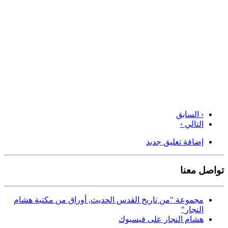
‹ السابق
التالي ›
إضافة تعليق جديد
تواصل معنا
مجموعة "من تاريخ القدس الحديث, أوراق من مكتبة هشام
النجار"
هشام النجار على فيسبوك