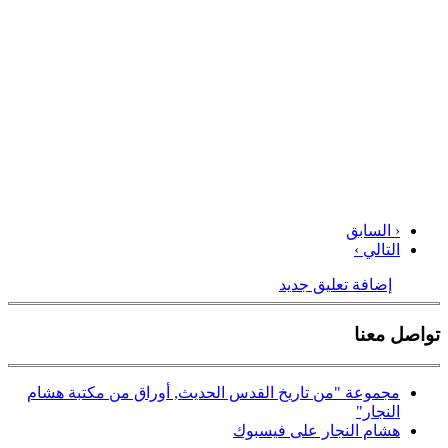
‹ السابق
التالي ›
إضافة تعليق جديد
تواصل معنا
مجموعة "من تاريخ القدس الحديث, أوراق من مكتبة هشام
النجار"
هشام النجار على فيسبوك