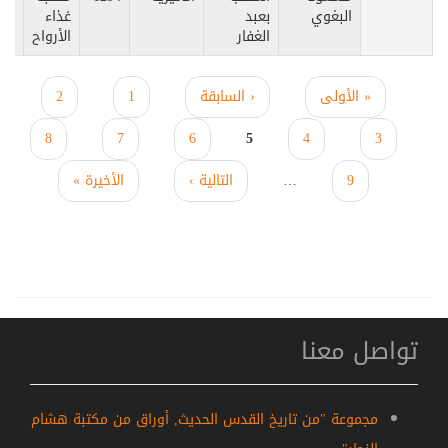
البغوي
بعبد
غذاء
الغفار
الأرواح
« الأولى
‹ السابقة
1
2
الصفحات
8
7
6
5
4
3
9
…
التالية ›
الأخيرة »
تواصل معنا
مجموعة "من تاريخ القدس الحديث, أوراق من مكتبة هشام