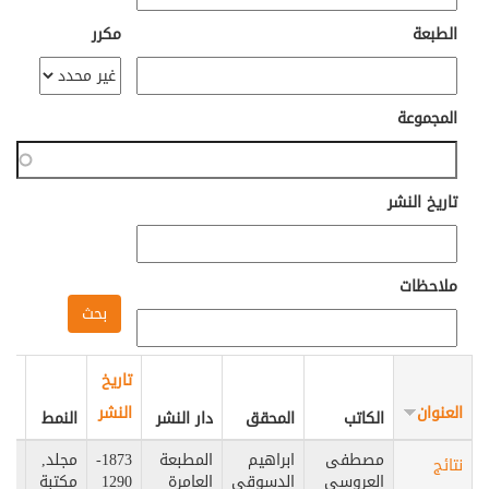
الطبعة
مكرر
المجموعة
تاريخ النشر
ملاحظات
تاريخ
العنوان
النشر
الم
الكاتب
المحقق
دار النشر
النمط
مصطفى
ابراهيم
المطبعة
1873-
مجلد,
مص
نتائج
العروسي
الدسوقي
العامرة
1290
مكتبة