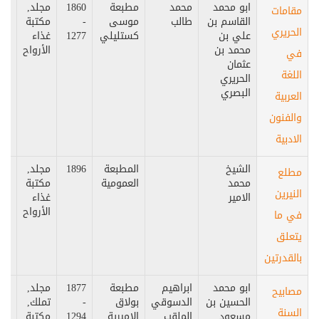
ابو محمد
محمد
مطبعة
1860
مجلد,
الق
مقامات
القاسم بن
طالب
موسى
-
مكتبة
الحريري
علي بن
كستليلي
1277
غذاء
محمد بن
الأرواح
في
عثمان
اللغة
الحريري
البصري
العربية
والفنون
الادبية
الشيخ
المطبعة
1896
مجلد,
مص
مطلع
محمد
العمومية
مكتبة
النيرين
الامير
غذاء
الأرواح
في ما
يتعلق
بالقدرتين
ابو محمد
ابراهيم
مطبعة
1877
مجلد,
مص
مصابيح
الحسين بن
الدسوقي
بولاق
-
تملك,
السنة
مسعود
الملقب
الاميرية
1294
مكتبة