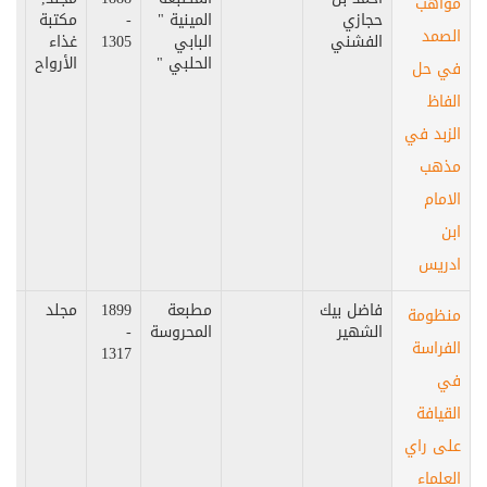
مواهب
حجازي
المينية "
-
مكتبة
الصمد
الفشني
البابي
1305
غذاء
الحلبي "
الأرواح
في حل
الفاظ
الزبد في
مذهب
الامام
ابن
ادريس
فاضل بيك
مطبعة
1899
مجلد
مص
منظومة
الشهير
المحروسة
-
الفراسة
1317
في
القيافة
على راي
العلماء