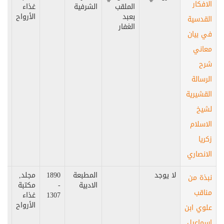
الافكار
الملقب
الشرفية
غذاء
بعبد
الأرواح
القدسية
الغفار
في بيان
معاني
شرح
الرسالة
القشيرية
لشيخ
الاسلام
زكريا
الانصاري
لا يوجد
المطبعة
1890
مجلد,
بير
نبذة من
الادبية
-
مكتبة
مناقب
1307
غذاء
الأرواح
علوي ابن
اسماعيل