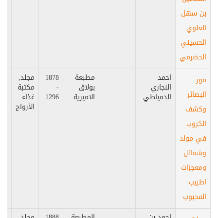
بن سهل
العلوي
الحسيني
الحضرمي
احمد
مطبعة
1878
مجلد,
مص
مور
النجاري
بولاق
-
مكتبة
البصائر
الدمياطي
الاميرية
1296
غذاء
الأرواح
وكشف
الكروب
في مولد
وشمائل
ومعجزات
اطبيب
المحبوب
احمد بن
المطبعة
1888
مجلد,
مص