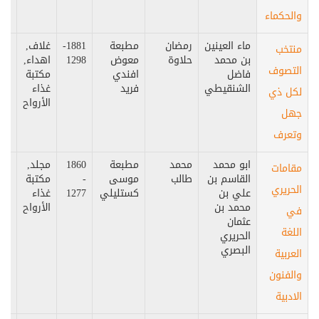
والحكماء
ماء العينين
رمضان
مطبعة
1881-
غلاف,
مص
منتخب
بن محمد
حلاوة
معوض
1298
اهداء,
التصوف
فاضل
افندي
مكتبة
الشنقيطي
فريد
غذاء
لكل ذي
الأرواح
جهل
وتعرف
ابو محمد
محمد
مطبعة
1860
مجلد,
الق
مقامات
القاسم بن
طالب
موسى
-
مكتبة
الحريري
علي بن
كستليلي
1277
غذاء
محمد بن
الأرواح
في
عثمان
اللغة
الحريري
البصري
العربية
والفنون
الادبية