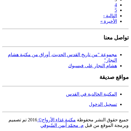
4
5
التالية ›
الأخيرة »
تواصل معنا
مجموعة "من تاريخ القدس الحديث, أوراق من مكتبة هشام
النجار"
هشام النجار على فيسبوك
مواقع صديقة
المكتبة الخالدية في القدس
تسجيل الدخول
جميع حقوق النشر محفوظة
مكتبة غذاء الأرواح©
2016
تم تصميم
وبرمجة الموقع من قبل
م. محمّد أيمن السّيوفي