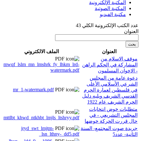
المكتبة الإلكترونية
المكتبة الصوتية
مكتبة الفيديو
عدد الكتب الإلكترونية الكلي 43
العنوان
العنوان
الملف الالكتروني
موقف الاسلام من
mwqf_lslm_mn_lmshrk_fy_lhkm_lrd-
المشاركة في الحكم الراهن
watermark.pdf
- الاخوان المسلمون
دعوة عامة من المجلس
الشرعي الأسلامي الأعلى
mr_1-watermark.pdf
في فلسطين لعمارة الحرم
القدسي الشريف ويليه دليل
الحرم الشريف عام 1922
متطلبات خوض انتخابات
المجلس التشريعي - في
mttlbt_khwd_ntkhbt_lmjls_ltshryy.pdf
حال قررت الحركة خوضها
جريدة صوت المجتمع- السنة
jryd_swt_lmjtm-
_lsn_lthny-_dd5.pdf
الثانية- عدد5