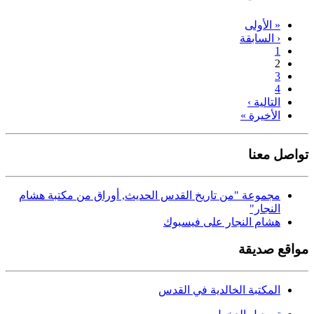
« الأولى
‹ السابقة
1
2
3
4
التالية ›
الأخيرة »
تواصل معنا
مجموعة "من تاريخ القدس الحديث, أوراق من مكتبة هشام
النجار"
هشام النجار على فيسبوك
مواقع صديقة
المكتبة الخالدية في القدس