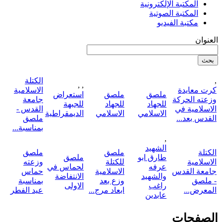
المكتبة الإلكترونية
المكتبة الصوتية
مكتبة الفيديو
العنوان
,
الكتلة
,
,
كرت معايدة
الاسلامية
ملصق
ملصق
استعراض
وزعته الحركة
جامعة
للجهاد
للجهاد
للجبهة
الاسلامية في
القدس -
الاسلامي
الاسلامي
الديمقراطية
القدس بعد...
ملصق
بمناسبة...
,
الشهيد
الكتلة
ملصق
ملصق
طارق ابو
ملصق
الاسلامية
للكتلة
وزعته
عرفه
لحماس في
جامعة القدس
الاسلامية
حماس
والشهيد
الانتفاضة
- ملصق
وزع بعد
بمناسبة
راغب
الاولى
المعرض...
ابعاد مرج...
عيد الفطر
عابدين
الصفحات