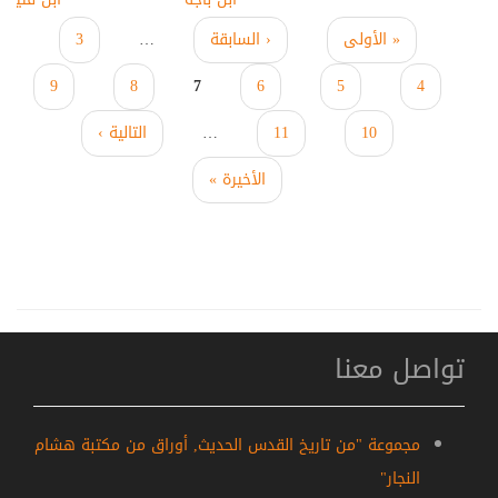
« الأولى
‹ السابقة
…
3
الصفحات
9
8
7
6
5
4
10
11
…
التالية ›
الأخيرة »
تواصل معنا
مجموعة "من تاريخ القدس الحديث, أوراق من مكتبة هشام
النجار"