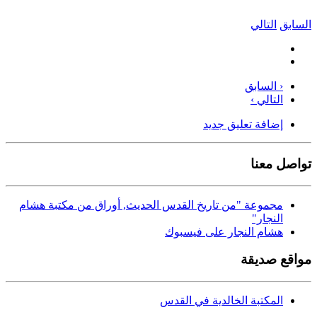
السابق
التالي
‹ السابق
التالي ›
إضافة تعليق جديد
تواصل معنا
مجموعة "من تاريخ القدس الحديث, أوراق من مكتبة هشام
النجار"
هشام النجار على فيسبوك
مواقع صديقة
المكتبة الخالدية في القدس