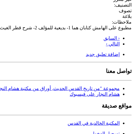
التصنيف:
تصوف
بلاغة
ملاحظات:
مطبوع على الهامش كتابان هما 1- بديعية للمؤلف 2- شرح قطر الغيث المسجم على لامية العجمتاليف عبد الرحمن الشافعي العلواني الطبيب
‹ السابق
التالي ›
إضافة تعليق جديد
تواصل معنا
مجموعة "من تاريخ القدس الحديث, أوراق من مكتبة هشام النجا
هشام النجار على فيسبوك
مواقع صديقة
المكتبة الخالدية في القدس
تسجيل الدخول