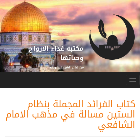
تجاوز إلى المحتوى الرئيسي
مكتبة غذاء الارواح
وحياتها
من لبان الشرع الشريف
Toggle
navigation
كتاب الفرائد المجملة بنظام
الستين مسالة في مذهب الامام
الشافعي