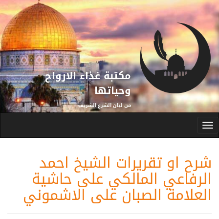
تجاوز إلى المحتوى الرئيسي
مكتبة غذاء الارواح
وحياتها
من لبان الشرع الشريف
Toggle
navigation
شرح او تقريرات الشيخ احمد
الرفاعي المالكي على حاشية
العلامة الصبان على الاشموني