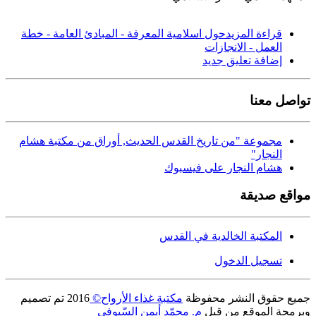
قراءة المزيد
حول اسلامية المعرفة - المبادئ العامة - خطة
العمل - الانجازات
إضافة تعليق جديد
تواصل معنا
مجموعة "من تاريخ القدس الحديث, أوراق من مكتبة هشام
النجار"
هشام النجار على فيسبوك
مواقع صديقة
المكتبة الخالدية في القدس
تسجيل الدخول
جميع حقوق النشر محفوظة
مكتبة غذاء الأرواح©
2016
تم تصميم
وبرمجة الموقع من قبل
م. محمّد أيمن السّيوفي