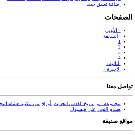
إضافة تعليق جديد
الصفحات
« الأولى
‹ السابقة
1
2
3
4
التالية ›
الأخيرة »
تواصل معنا
مجموعة "من تاريخ القدس الحديث, أوراق من مكتبة هشام النجا
هشام النجار على فيسبوك
مواقع صديقة