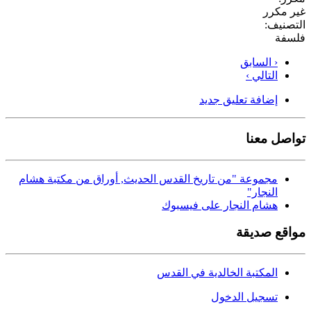
غير مكرر
التصنيف:
فلسفة
‹ السابق
التالي ›
إضافة تعليق جديد
تواصل معنا
مجموعة "من تاريخ القدس الحديث, أوراق من مكتبة هشام
النجار"
هشام النجار على فيسبوك
مواقع صديقة
المكتبة الخالدية في القدس
تسجيل الدخول