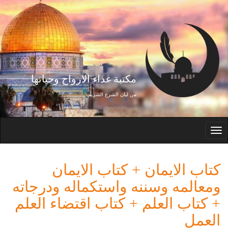
تجاوز إلى المحتوى الرئيسي
مكتبة غذاء الارواح وحياتها
من لبان الشرع الشريف
Toggle
navigation
كتاب الايمان + كتاب الايمان
ومعالمه وسننه واستكماله ودرجاته
+ كتاب العلم + كتاب اقتضاء العلم
العمل